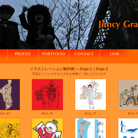
イラストレーション制作例 ―
Page-1
｜
Page-2
写真をクリックすると大きな画像でご覧いただけます
llust_01
illust_02
illust_03
illust_